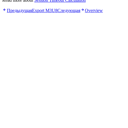
Read more about
Session Timeout Calculation
Предыдущая
Export M3U8
Следующая
Overview