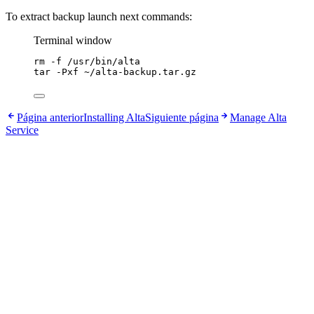
To extract backup launch next commands:
Terminal window
rm
-f
/usr/bin/alta
tar
-Pxf
~/alta-backup.tar.gz
Página anterior
Installing Alta
Siguiente página
Manage Alta
Service